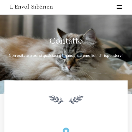
Vai
MEN
L'Envol Sibérien
al
PRIN
contenuto
Contatto
Non esitate a porci qualsiasi domanda, saremo lieti di rispondervi.