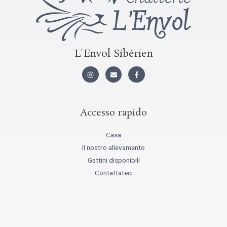
L'Envol Sibérien
I
B
F
n
u
a
s
s
c
t
t
e
a
a
b
g
o
r
o
Accesso rapido
a
k
m
-
f
Casa
Il nostro allevamento
Gattini disponibili
Contattateci