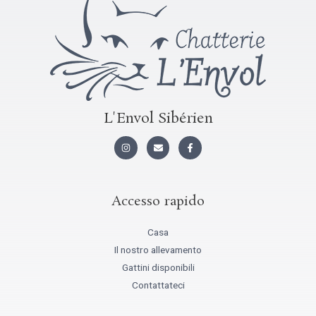
L'Envol Sibérien
I
B
F
n
u
a
s
s
c
t
t
e
a
a
b
g
o
r
o
Accesso rapido
a
k
m
-
f
Casa
Il nostro allevamento
Gattini disponibili
Contattateci