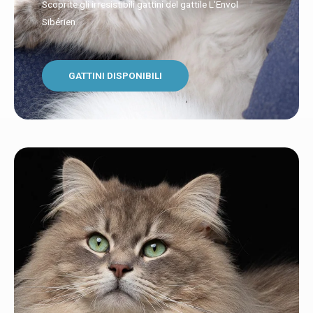
Scoprite gli irresistibili gattini del gattile L'Envol
Sibérien
GATTINI DISPONIBILI