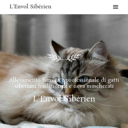
Vai
MEN
L'Envol Sibérien
al
PRIN
contenuto
Allevamento familiare professionale di gatti
siberiani tradizionali e neva mascherati
L'Envol Sibérien