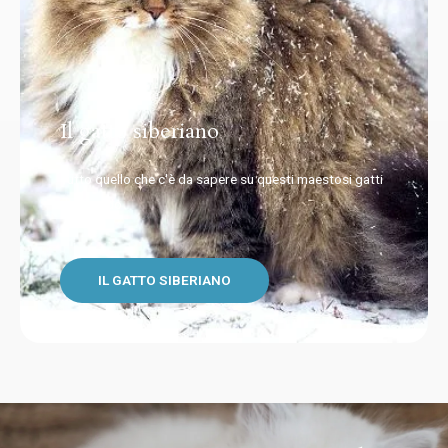
Il gatto siberiano
Tutto quello che c'è da sapere su questi maestosi gatti
del freddo
IL GATTO SIBERIANO