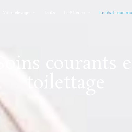
Notre élevage
Tarifs
Le Sibérien
Le chat : son mo
Soins courants e
toilettage