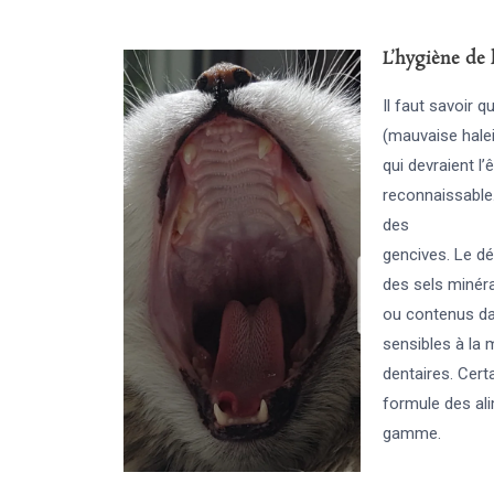
L’hygiène de 
Il faut savoir q
(mauvaise halei
qui devraient l’
reconnaissable.
des
gencives. Le dé
des sels minéra
ou contenus dan
sensibles à la 
dentaires. Cert
formule des al
gamme.