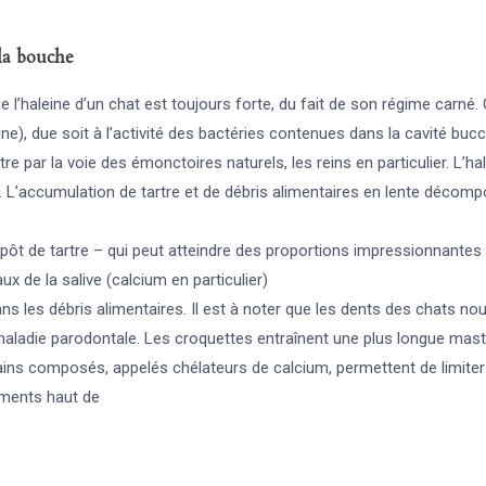
la bouche
ue l’haleine d’un chat est toujours forte, du fait de son régime carné.
ne), due soit à l’activité des bactéries contenues dans la cavité bucca
être par la voie des émonctoires naturels, les reins en particulier. L’
 L’accumulation de tartre et de débris alimentaires en lente décomp
pôt de tartre – qui peut atteindre des proportions impressionnantes 
ux de la salive (calcium en particulier)
s les débris alimentaires. Il est à noter que les dents des chats no
maladie parodontale. Les croquettes entraînent une plus longue masti
ains composés, appelés chélateurs de calcium, permettent de limiter 
iments haut de